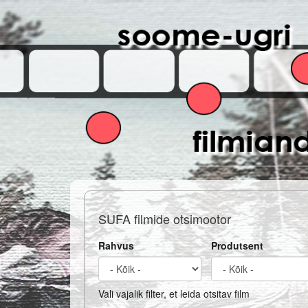
Skip
to
main
content
SUFA filmide otsimootor
Rahvus
Produtsent
Vali vajalik filter, et leida otsitav film