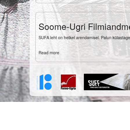
Soome-Ugri Filmiandm
SUFA leht on hetkel arendamisel. Palun külastage 
Read more
about
Soome-
Ugri
Filmiandmebaas